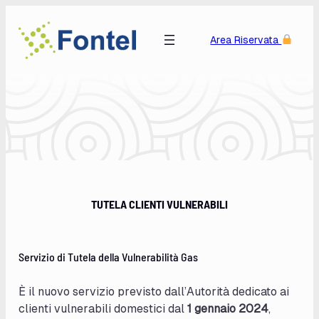
Skip to main navigation
Skip to main navigation toggle button
Skip to main navigation toggle button
Skip to main content
Skip to footer
Benvenuti in Fontel
Area Riservata
TUTELA CLIENTI VULNERABILI
Servizio di Tutela della Vulnerabilità Gas
È il nuovo servizio previsto dall’Autorità dedicato ai
clienti vulnerabili domestici dal
1 gennaio 2024
,