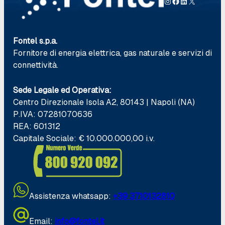
Instagram
Facebook
LinkedIn
X
Fontel s.p.a.
Fornitore di energia elettrica, gas naturale e servizi di
connettività.
Sede Legale ed Operativa:
Centro Direzionale Isola A2, 80143 | Napoli (NA)
P.IVA: 07281070636
REA: 601312
Capitale Sociale: € 10.000.000,00 i.v.
Assistenza whatsapp:
+39 371
0132810
Email:
info@fontel.it