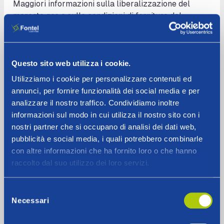
Maggiori informazioni sulla liberalizzazione del
mercato gas e sulle condizioni di fornitura del
Servizio di Tutela della Vulnerabilità definite e
regolate dall’ARERA sono disponibili sul
sito internet
dell’Autorità
o contattando il numero verde
800.166.654 dello Sportello per il consumatore
Questo sito web utilizza i cookie.
Energia e Ambiente.
Utilizziamo i cookie per personalizzare contenuti ed
annunci, per fornire funzionalità dei social media e per
analizzare il nostro traffico. Condividiamo inoltre
informazioni sul modo in cui utilizza il nostro sito con i
Clienti vulnerabili Energia Elettrica
nostri partner che si occupano di analisi dei dati web,
pubblicità e social media, i quali potrebbero combinarle
A partire dal
1° luglio 2024
, ai sensi del D.lgs. 8
con altre informazioni che ha fornito loro o che hanno
novembre 2021, n. 210, articolo 11, e della
raccolto dal suo utilizzo dei loro servizi.
deliberazione ARERA 362/2023/R/eel e s.m.i., il
Servizio di Maggior Tutela dell’energia elettrica è
Selezione
disponibile esclusivamente per i clienti domestici
Necessari
del
vulnerabili. I clienti domestici non vulnerabili che non
consenso
hanno sottoscritto un’offerta nel mercato libero sono