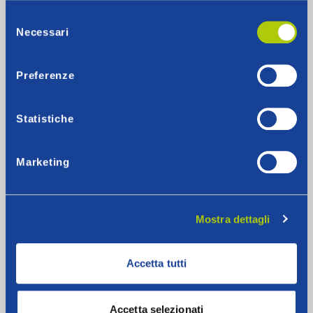
€/kWh
Selezione
Necessari
del
Bioraria F23
0,1969
consenso
€/kWh
Preferenze
Oraria F1
0,1969
€/kWh
Statistiche
Oraria F2
0,1969
€/kWh
Marketing
Oraria F3
0,1969
€/kWh
Mostra dettagli
Fontel Placet Variabile Energia BT Altri Usi
Accetta tutti
Mercato
Energia
Accetta selezionati