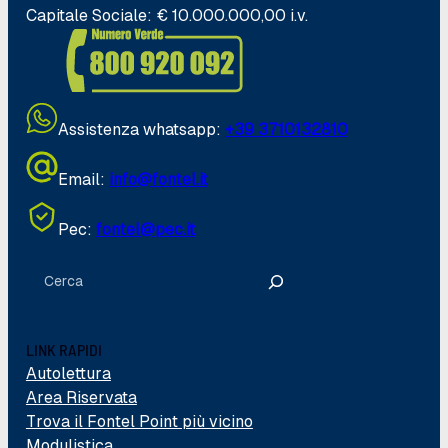
Capitale Sociale: € 10.000.000,00 i.v.
Assistenza whatsapp:
+39 371
0132810
Email:
info@fontel.it
Pec:
fontel@pec.it
Cerca
LINK RAPIDI
Autolettura
Area Riservata
Trova il Fontel Point più vicino
Modulistica