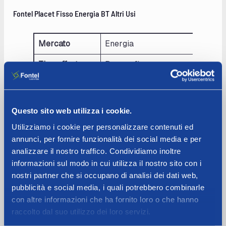
Fontel Placet Fisso Energia BT Altri Usi
Mercato
Energia
Tipo offerta
Prezzo fisso
Tipo cliente
BT altri usi
Codice offerta
000699ESFMP23XXFNTXPLAC
Questo sito web utilizza i cookie.
Denominazione
Fontel Placet Fisso Ene BT Altri
Utilizziamo i cookie per personalizzare contenuti ed
offerta
annunci, per fornire funzionalità dei social media e per
analizzare il nostro traffico. Condividiamo inoltre
Corrispettivo
178,00
informazioni sul modo in cui utilizza il nostro sito con i
€/POD/annuo
nostri partner che si occupano di analisi dei dati web,
pubblicità e social media, i quali potrebbero combinarle
Monoraria
0,1969
con altre informazioni che ha fornito loro o che hanno
€/kWh
raccolto dal suo utilizzo dei loro servizi.
Bioraria F1
0,1969