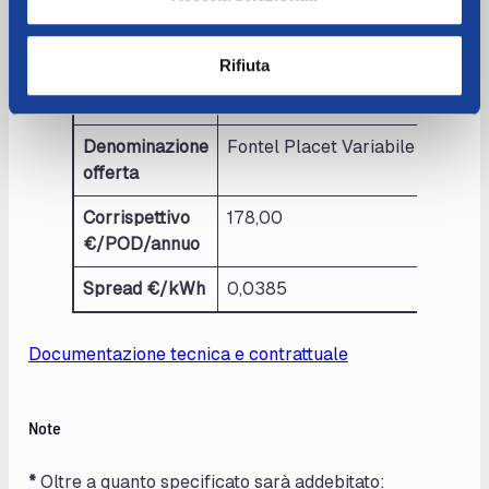
Tipo offerta
Prezzo variabile (PUN medio Sp
Tipo cliente
BT altri usi
Rifiuta
Codice offerta
000699ESVMP23XXFNTXPLA
Denominazione
Fontel Placet Variabile Ene BT A
offerta
Corrispettivo
178,00
€/POD/annuo
Spread €/kWh
0,0385
Documentazione tecnica e contrattuale
Note
*
Oltre a quanto specificato sarà addebitato: