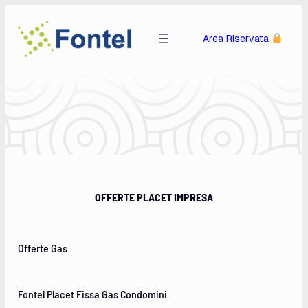
Skip to main navigation
Skip to main navigation toggle button
Skip to main navigation toggle button
Skip to main content
Skip to footer
Benvenuti in Fontel
Area Riservata
OFFERTE PLACET IMPRESA
Offerte Gas
Fontel Placet Fissa Gas Condomini