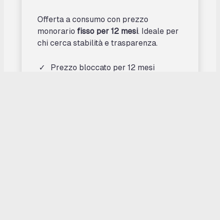
Offerta a consumo con prezzo
monorario
fisso per 12 mesi
. Ideale per
chi cerca stabilità e trasparenza.
Prezzo bloccato per 12 mesi
Tariffa monoraria
Nessun deposito cauzionale
Nessun intervento sugli impianti
Operatore dedicato al numero
verde
—
€/kWh
*prezzo riferito alla sola componente energia.
Inizia a risparmiare
Scopri tutti i dettagli