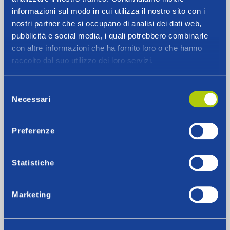
informazioni sul modo in cui utilizza il nostro sito con i
Instagram
Facebook
LinkedIn
X
nostri partner che si occupano di analisi dei dati web,
pubblicità e social media, i quali potrebbero combinarle
con altre informazioni che ha fornito loro o che hanno
Fontel s.p.a.
raccolto dal suo utilizzo dei loro servizi.
Fornitore di energia elettrica, gas naturale e servizi di
connettività.
Selezione
Necessari
del
Sede Legale ed Operativa:
consenso
Centro Direzionale Isola A2, 80143 | Napoli (NA)
Preferenze
P.IVA: 07281070636
REA: 601312
Capitale Sociale: € 10.000.000,00 i.v.
Statistiche
Marketing
Assistenza whatsapp:
+39 371
0132810