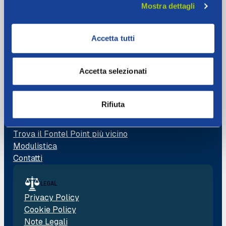
Mostra dettagli
Email:
info@fontel.it
Pec:
fontel@pec.it
Accetta tutti
Cerca
Accetta selezionati
LINK RAPIDI
Rifiuta
Autolettura
Area Riservata
Trova il Fontel Point più vicino
Modulistica
Contatti
LEGAL
Privacy Policy
Cookie Policy
Note Legali