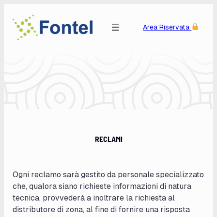
Skip to main navigation
Skip to main navigation toggle button
Skip to main navigation toggle button
Skip to main content
Skip to footer
Benvenuti in Fontel
Area Riservata
RECLAMI
Ogni reclamo sarà gestito da personale specializzato
che, qualora siano richieste informazioni di natura
tecnica, provvederà a inoltrare la richiesta al
distributore di zona, al fine di fornire una risposta